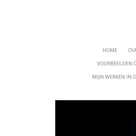
Ga
direct
naar
de
hoofdinhoud
HOME
OV
VOORBEELDEN O
MIJN WERKEN IN 